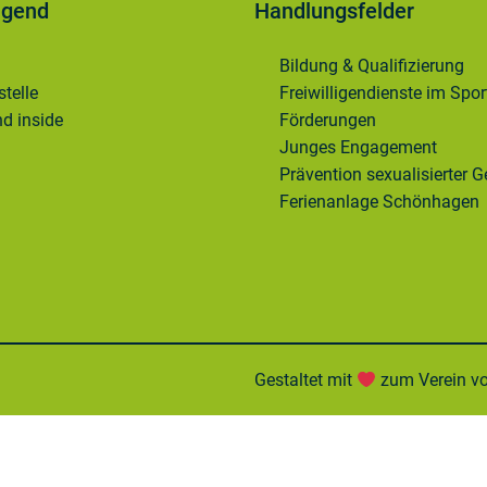
ugend
Handlungsfelder
Bildung & Qualifizierung
telle
Freiwilligendienste im Spor
d inside
Förderungen
Junges Engagement
Prävention sexualisierter G
Ferienanlage Schönhagen
Gestaltet mit
zum Verein 