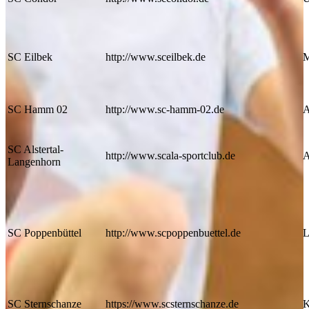
SC Eilbek
http://www.sceilbek.de
M
SC Hamm 02
http://www.sc-hamm-02.de
A
SC Alstertal-
http://www.scala-sportclub.de
A
Langenhorn
SC Poppenbüttel
http://www.scpoppenbuettel.de
L
SC Sternschanze
https://www.scsternschanze.de
K