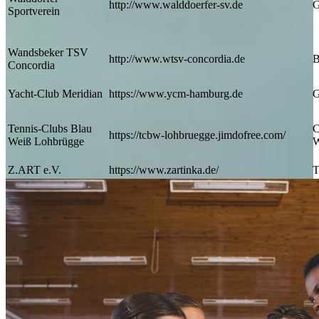
http://www.walddoerfer-sv.de
G
Sportverein
Wandsbeker TSV
http://www.wtsv-concordia.de
B
Concordia
Yacht-Club Meridian
https://www.ycm-hamburg.de
G
Tennis-Clubs Blau
C
https://tcbw-lohbruegge.jimdofree.com/
Weiß Lohbrügge
W
Z.ART e.V.
https://www.zartinka.de/
T