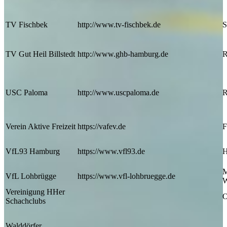
TV Fischbek
http://www.tv-fischbek.de
S
TV Gut Heil Billstedt
http://www.ghb-hamburg.de
R
USC Paloma
http://www.uscpaloma.de
R
Verein Aktive Freizeit
https://vafev.de
F
VfL93 Hamburg
https://www.vfl93.de
H
M
VfL Lohbrügge
https://www.vfl-lohbruegge.de
W
Vereinigung HHer
O
Schachclubs
Walddörfer