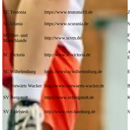
SC Teutonia
https://www.teutonia10.de
Z
SC Urania
https://www.scurania.de
S
SC Vier- und
F
http://www.scvm.de
Marschlande
S
A
SC Victoria
http://www.sc-victoria.de
E
SC Wilhelmsburg
https://www.scwilhelmsburg.de
E
SC Vorwärts Wacker
http://www.vorwaerts-wacker.de
B
SV Bergstedt
https://www.svbergstedt.de
K
SV Eidelstedt
http://www.sve-hamburg.de
S