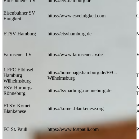
Eimsbütteler TV
https://etv-hamburg.de
P
Eisenbahner SV
https://www.esveinigkeit.com
C
Einigkeit
ETSV Hamburg
https://etsvhamburg.de
M
Farmsener TV
https://www.farmsener-tv.de
V
1.FFC Elbinsel
https://homepage.hamburg.de/FFC-
Hamburg-
T
Wilhelmsburg
Wilhelmsburg
FSV Harburg-
M
https://fsvharburg-roenneburg.de
Rönneburg
T
FTSV Komet
B
https://komet-blankenese.org
Blankenese
A
FC St. Pauli
https://www.fcstpauli.com
P