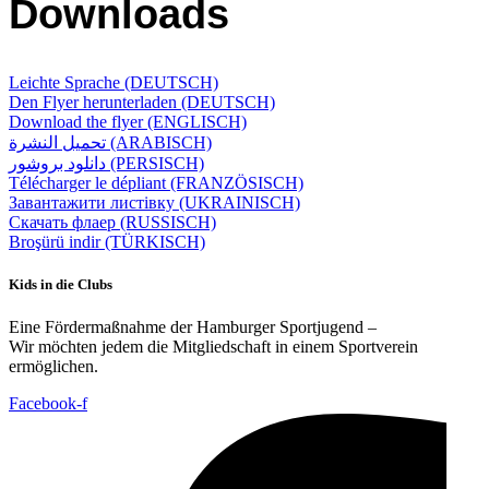
Downloads
Leichte Sprache (DEUTSCH)
Den Flyer herunterladen (DEUTSCH)
Download the flyer (ENGLISCH)
تحميل النشرة (ARABISCH)
دانلود بروشور (PERSISCH)
Télécharger le dépliant (FRANZÖSISCH)
Завантажити листівку (UKRAINISCH)
Скачать флаер (RUSSISCH)
Broşürü indir (TÜRKISCH)
Kids in die Clubs
Eine Fördermaßnahme der Hamburger Sportjugend –
Wir möchten jedem die Mitgliedschaft in einem Sportverein
ermöglichen.
Facebook-f