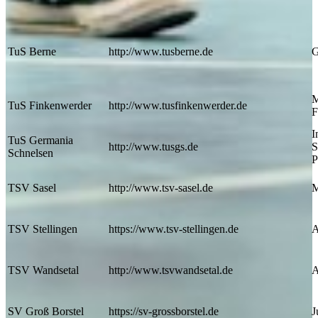
TuS Berne
http://www.tusberne.de
G
M
TuS Finkenwerder
http://www.tusfinkenwerder.de
F
I
TuS Germania
http://www.tusgs.de
S
Schnelsen
P
TSV Sasel
http://www.tsv-sasel.de
M
TSV Stellingen
https://www.tsv-stellingen.de
A
TSV Wandsetal
http://www.tsvwandsetal.de
A
SV Groß Borstel
https://sv-grossborstel.de
J