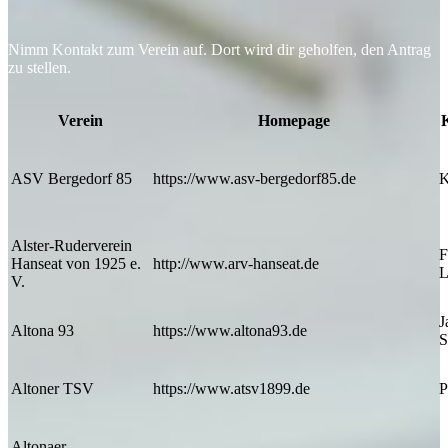
Nimm Kontakt zum Verein auf. Dort wird dir geholfen, den Antrag
zu stellen.
Verein
Homepage
ASV Bergedorf 85
https://www.asv-bergedorf85.de
K
Alster-Ruderverein
F
Hanseat von 1925 e.
http://www.arv-hanseat.de
L
V.
J
Altona 93
https://www.altona93.de
S
Altoner TSV
https://www.atsv1899.de
P
Altonaer