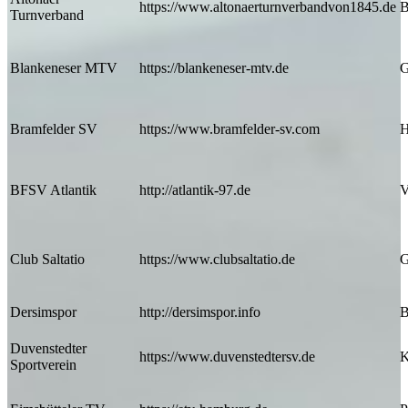
https://www.altonaerturnverbandvon1845.de
B
Turnverband
Blankeneser MTV
https://blankeneser-mtv.de
G
Bramfelder SV
https://www.bramfelder-sv.com
H
BFSV Atlantik
http://atlantik-97.de
V
Club Saltatio
https://www.clubsaltatio.de
G
Dersimspor
http://dersimspor.info
B
Duvenstedter
https://www.duvenstedtersv.de
K
Sportverein