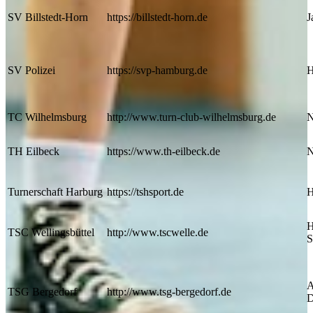
SV Billstedt-Horn
https://billstedt-horn.de
J
SV Polizei
https://svp-hamburg.de
H
TC Wilhelmsburg
http://www.turn-club-wilhelmsburg.de
N
TH Eilbeck
https://www.th-eilbeck.de
N
Turnerschaft Harburg
https://tshsport.de
H
H
TSC Wellingsbüttel
http://www.tscwelle.de
S
A
TSG Bergedorf
http://www.tsg-bergedorf.de
D